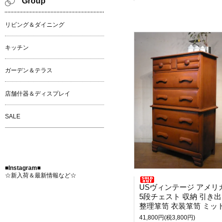
Group
リビング＆ダイニング
キッチン
ガーデン＆テラス
店舗什器＆ディスプレイ
SALE
■Instagram■
☆新入荷＆最新情報など☆
USヴィンテージ アメリ
5段チェスト 収納 引き
整理箪笥 衣装箪笥 ミッドセンチュリ
41,800円(税3,800円)