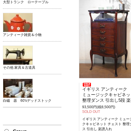
大型トランク ローテーブル
アンティーク雑貨＆小物
その他 家具＆古道具
イギリス アンティーク
ミュージックキャビネット チェ
整理ダンス 引出し5段 楽譜入れ
白磁 器 60'sデッドストック
93,500円(税8,500円)
SOLD OUT
イギリス アンティーク ミュー
クキャビネット チェスト 整理
ス 引出し 楽譜入れ