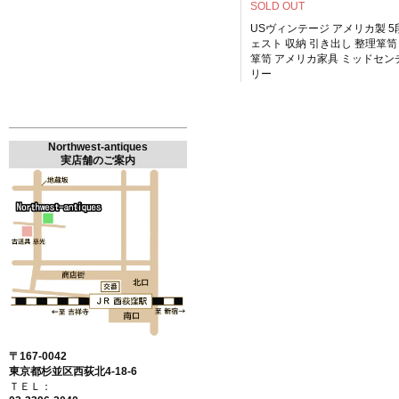
SOLD OUT
USヴィンテージ アメリカ製 5
ェスト 収納 引き出し 整理箪笥
箪笥 アメリカ家具 ミッドセン
リー
Northwest-antiques
実店舗のご案内
〒167-0042
東京都杉並区西荻北4-18-6
ＴＥＬ：