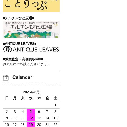
■チルチンびと広場■
■ANTIQUE LEAVES■
■誠実査定・高価買取中!!■
お気軽にご相談くださいませ。
Calendar
2026年8月
日
月
火
水
木
金
土
1
2
3
4
5
6
7
8
9
10
11
12
13
14
15
16
17
18
19
20
21
22