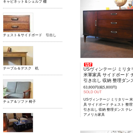
キャビネット＆シェルフ 棚
チェスト＆サイドボード 引出し
テーブル＆デスク 机
USヴィンテージ ミリタ
米軍家具 サイドボード チェス
引き出し 収納 整理ダンス テレビ台 アメリカ
63,800円(税5,800円)
SOLD OUT
USヴィンテージ ミリタリー 
チェア＆ソファ 椅子
具 サイドボード チェスト 整
引き出し 収納 整理ダンス テ
アメリカ家具